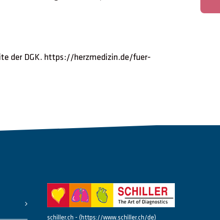
eite der DGK. https://herzmedizin.de/fuer-
schiller.ch - (https://www.schiller.ch/de)