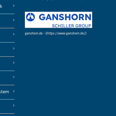
ck
ganshorn.de - (https://www.ganshorn.de/)
stem