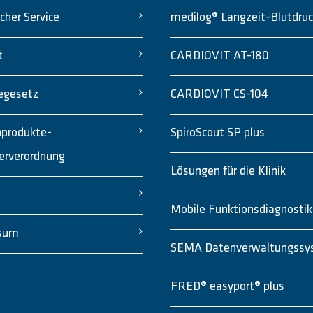
cher Service
medilog® Langzeit-Blutdru
t
CARDIOVIT AT-180
egesetz
CARDIOVIT CS-104
nprodukte-
SpiroScout SP plus
erverordnung
Lösungen für die Klinik
Mobile Funktionsdiagnostik
sum
SEMA Datenverwaltungssy
FRED® easyport® plus