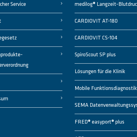
cher Service
medilog® Langzeit-Blutdru
t
CARDIOVIT AT-180
egesetz
CARDIOVIT CS-104
nprodukte-
SpiroScout SP plus
erverordnung
Lösungen für die Klinik
Mobile Funktionsdiagnostik
sum
SEMA Datenverwaltungssy
FRED® easyport® plus