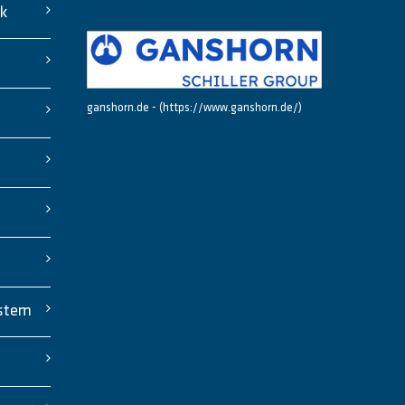
ck
ganshorn.de - (https://www.ganshorn.de/)
stem